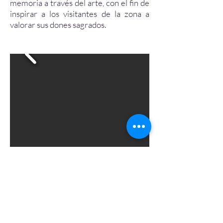
memoria a través del arte, con el fin de
inspirar a los visitantes de la zona a
valorar sus dones sagrados.
Imaginemos el Anima Mundi como esa
particular chispa del alma, esa imagen
seminal, que se ofrece a través de cada
cosa en su forma visible. Entonces el
Anima Mundi indica las posibilidades